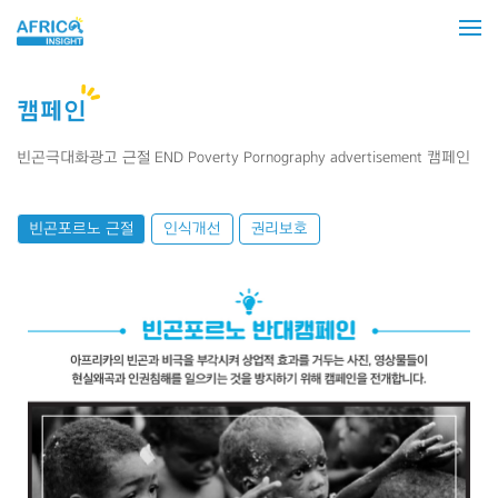
캠페인
빈곤극대화광고 근절 END Poverty Pornography advertisement 캠페인
빈곤포르노 근절
인식개선
권리보호